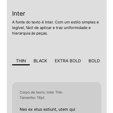
Inter
A
fonte
do
texto
é
Inter.
Com
um
estilo
simples
e
legível,
fácil
de
aplicar
e
traz
uniformidade
e
hierarquia
às
peças.
THIN
BLACK
EXTRA BOLD
BOLD
SE
Corpo de texto: Inter Thin
Tamanho: 16pt
Nes
ex
etus
estiunt,
utem
qui