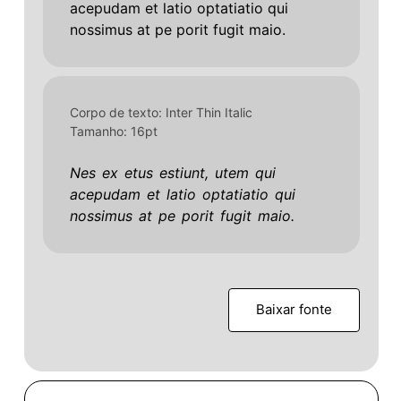
acepudam
et
latio
optatiatio
qui
nossimus
at
pe
porit
fugit
maio.
Corpo de texto: Inter Thin Italic
Tamanho: 16pt
Nes
ex
etus
estiunt,
utem
qui
acepudam
et
latio
optatiatio
qui
nossimus
at
pe
porit
fugit
maio.
Baixar fonte