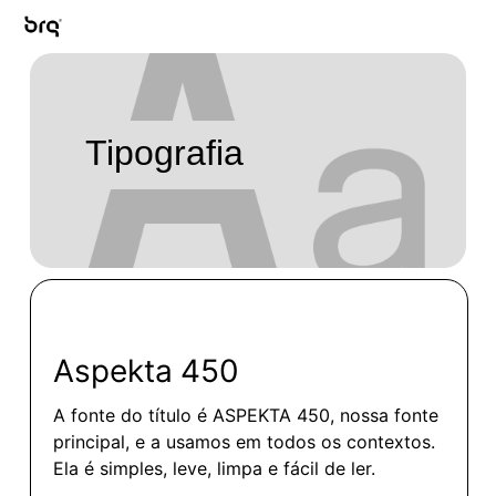
Skip
to
main
Men
content
Tipografia
Aspekta
450
A
fonte
do
título
é
ASPEKTA
450,
nossa
fonte
principal,
e
a
usamos
em
todos
os
contextos.
Ela
é simples,
leve,
limpa
e
fácil
de
ler.